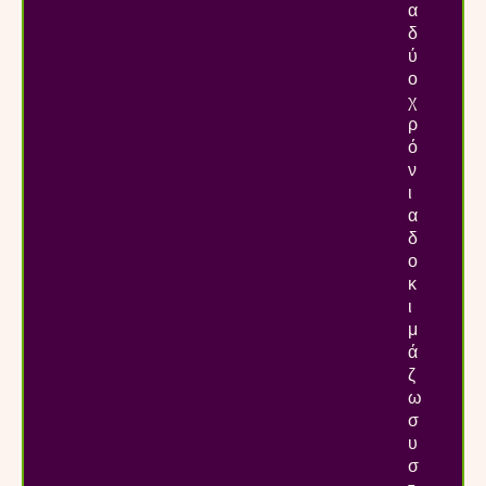
α
δ
ύ
ο
χ
ρ
ό
ν
ι
α
δ
ο
κ
ι
μ
ά
ζ
ω
σ
υ
σ