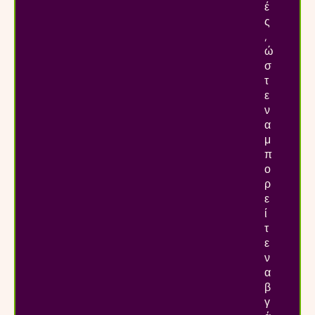
έ
ς
,
ώ
σ
τ
ε
ν
α
μ
π
ο
ρ
ε
ί
τ
ε
ν
α
β
γ