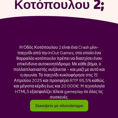
Κοτόπουλου 2;
Η Οδός Κοτόπουλου 2 είναι ένα Crash μίνι-
παιχνίδι από την InOut Games, στο οποίο ένα
θαρραλέο κοτόπουλο πρέπει να διασχίσει έναν
επικίνδυνο αυτοκινητόδρομο. Με κάθε βήμα, ο
πολλαπλασιαστής αυξάνεται – και μαζί με αυτό και
η αγωνία. Το παιχνίδι κυκλοφόρησε στις 15
Απριλίου 2025 και προσφέρει RTP 95,5% καθώς
και μέγιστα κέρδη έως και 20.000€. Η τεχνολογία
HTML5 εξασφαλίζει τέλεια gameplay σε όλες τις
συσκευές.
Ξεκινήστε με πλεονέκτημα