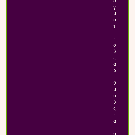
α
γ
μ
α
τ
ι
κ
ο
ύ
ς
α
ρ
ι
θ
μ
ο
ύ
ς
κ
α
ι
σ