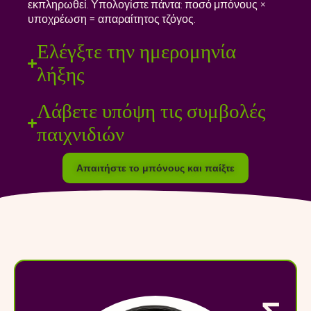
εκπληρωθεί. Υπολογίστε πάντα: ποσό μπόνους ×
υποχρέωση = απαραίτητος τζόγος.
Ελέγξτε την ημερομηνία
λήξης
Λάβετε υπόψη τις συμβολές
παιχνιδιών
Απαιτήστε το μπόνους και παίξτε