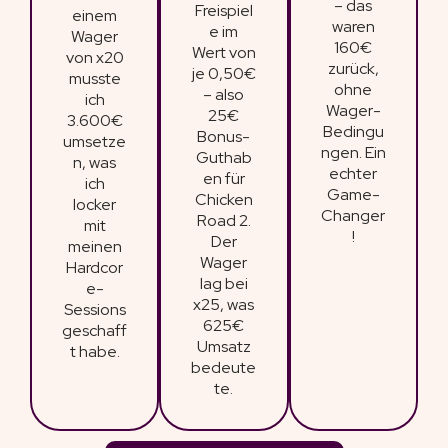
– das
Freispiel
einem
waren
e im
Wager
160€
Wert von
von x20
zurück,
je 0,50€
musste
ohne
– also
ich
Wager-
25€
3.600€
Bedingu
Bonus-
umsetze
ngen. Ein
Guthab
n, was
echter
en für
ich
Game-
Chicken
locker
Changer
Road 2.
mit
!
Der
meinen
Wager
Hardcor
lag bei
e-
x25, was
Sessions
625€
geschaff
Umsatz
t habe.
bedeute
te.