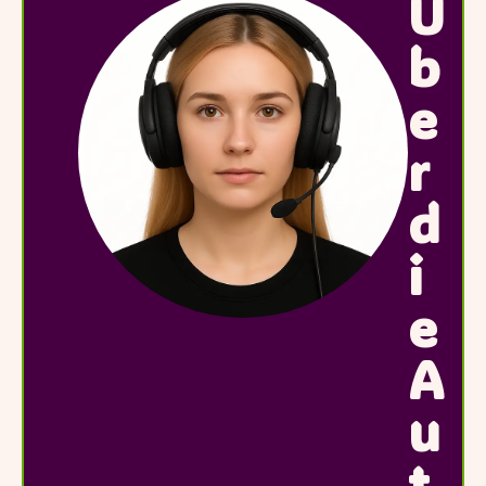
Ü
b
e
r
d
i
e
A
u
t