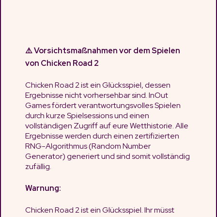
⚠️ Vorsichtsmaßnahmen vor dem Spielen
von Chicken Road 2
Chicken Road 2 ist ein Glücksspiel, dessen
Ergebnisse nicht vorhersehbar sind. InOut
Games fördert verantwortungsvolles Spielen
durch kurze Spielsessions und einen
vollständigen Zugriff auf eure Wetthistorie. Alle
Ergebnisse werden durch einen zertifizierten
RNG-Algorithmus (Random Number
Generator) generiert und sind somit vollständig
zufällig.
Warnung:
Chicken Road 2 ist ein Glücksspiel. Ihr müsst