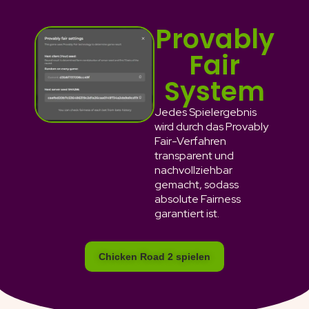
Provably
Fair
System
Jedes Spielergebnis
wird durch das Provably
Fair-Verfahren
transparent und
nachvollziehbar
gemacht, sodass
absolute Fairness
garantiert ist.
Chicken Road 2 spielen