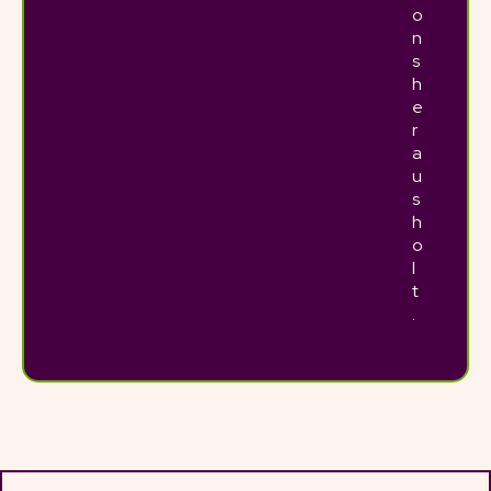
o
n
s
h
e
r
a
u
s
h
o
l
t
.