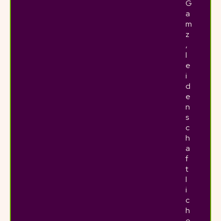
G
a
m
z
,
l
e
i
d
e
n
s
c
h
a
f
t
l
i
c
h
e