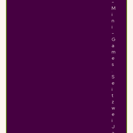
-
M
i
n
i
-
G
a
m
e
s
.
S
e
i
t
z
w
e
i
J
a